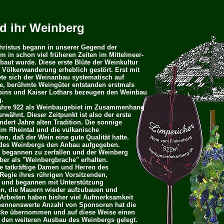
d ihr Weinberg
hristus begann in unserer Gegend der
 in schon viel früheren Zeiten im Mittelmeer-
aut wurde. Diese erste Blüte der Weinkultur
 Völkerwanderung erheblich gestört. Erst mit
ete sich der Weinanbau systematisch auf
e, berühmte Weingüter entstanden erstmals
ppins und Kaiser Lothars bezeugen den Weinbau
g.
Jahre 922 als Weinbaugebiet im Zusammenhang
wähnt. Dieser Zeitpunkt ist also der erste
dert Jahre alten Tradition. Die sonnige
m Rheintal und die vulkanische
n, daß der Wein eine gute Qualität hatte.
 des Weinbergs den Anbau aufgegeben.
 begannen zu zerfallen und der Weinberg
aber als "Weinbergbrache" erhalten.
e tatkräftige Damen und Herren des
Regie ihres rührigen Vorsitzenden,
 und begannen mit Unterstützung
en, die Mauern wieder aufzubauen und
 Arbeiten haben bisher viel Aufmerksamkeit
ennenswerte Anzahl von Sponsoren hat die
öcke übernommen und auf diese Weise einen
r den weiteren Ausbau des Weinbergs gelegt.