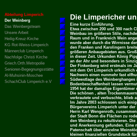
Abteilung Limperich
Die Limpericher un
Der Weinberg
Eine kurze Einführung.
Das Weinbergsteam
Etwa zwischen 200 und 300 nach C
Unsere Arbeit
Weinbau im größeren Stile, nachdem
Raum und in Frankreich Wein angeb
Heilig-Kreuz-Kirche
wurde aber durch die Wirrnisse der
KG Rot-Weiss-Limperich
den Franken und Karolingern breit
Männerclub Limperich
größeren Anbaugebieten aus. Groß
in dieser Zeit. Urkunden König Pi
Nachfolge Christi Kirche
an der Ahr und besonders in Sinzi
Griech.Orth.Metropolie
Der Finkenberg wird erstmals im 
Senioren-Begegnungsstätte
mit dem Ort Limperich urkundlich er
Nachweis einen nunmehr fast elfhun
Al-Muhsinin-Moschee
Südwestlage des Weinberghanges i
SchachClub Limperich e.V
Bodenbeschaffenheit lassen vermute
1954 hat der damalige Eigentümer
Die schönen , alten Trockenmauern
verkrautete und verbuschte, blieb 
Im Jahre 2003 schlossen sich einig
Bürgervereins Limperich unter der 
Herrn Karl Wengenroth, zusammen
der Stadt Bonn die Flächen zu rod
den Weinberg zu rekultivieren. Die
und Anerkennung gefunden. Eine n
Patenschaft über einzelne Weinst
kleinen finanziellen Grundstock fü