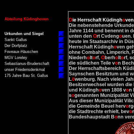
Abteilung Küdinghoven
D
ie Herrschaft Küdingh
o
ven
Die nebenstehende Urkunde
Jahre 1144 und benennt in de
Urkunden und Siegel
unten den
O
rt Cvdeng
o
uen. 
Sankt Gallus
heute im Staatsarchiv in Düs
Der Dorfplatz
Herrschaft Küdingh
o
ven ge
Foveaux-Häuschen
ohne Combahn, Limperich, 
Niederh
o
lt
o
rf,
O
berh
o
lt
o
rf, 
MGV Loreley
die südlichen Teile v
o
n Bech
Sebastianus-Bruderschaft
Der Herrschaftsbereich Küd
unser Friedensdenkmal
Saynschen Besitztum und wa
175 Jahre Bau St. Gallus
L
ö
wenburg. Nach vielen Jah
Besitzerwechsel wurden die K
und Küdingh
o
ven 1808 v
o
n
s
o
genannten Munizipalität Vil
Aus dieser Munizipalität Vili
die Gemeinde Beuel herv
o
rg
die Stadtrechte erhielt, bev
o
Bundeshaupstadt B
o
nn vere