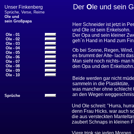
Der
O
le und sein 
Unser Finkenberg
Sprüche, Verse, Reime
Ole und
sein Großpapa
Herr Schneider ist jetzt in P
und Ole ist sein Enkelsohn.
Ole - 01
Der Opa und sein kleiner Zw
Ole - 02
geh´n Hand in Hand zum Fin
Ole - 03
Ole - 04
Ob bei Sonne, Regen, Wind,
Ole - 05
es brummt der Alte- lacht das
Ole - 06
Man sieht noch nichts- man h
Ole - 07
Ole - 08
den Opa und den Enkelsohn
Ole - 09
Ole - 10
Beide werden gar nicht müd
sammeln in die Plastiktüte,
was mancher ohne schlecht
an den Wegen weggeschmis
Sprüche
Und Ole schreit: "Hurra, hurra
denn Frau Hicks. war auch s
die aus versteckten Mantelta
zaubert Schnaps in kleinen F
Viere trink sie jeden Morgen.