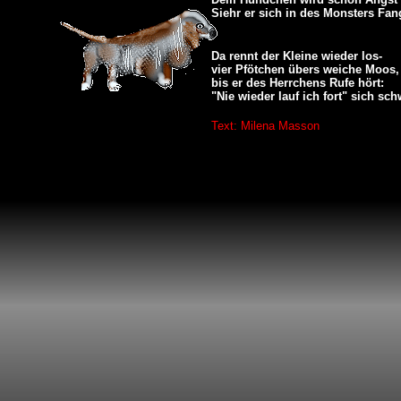
Siehr er sich in des Monsters Fan
Da rennt der Kleine wieder los-
vier Pfötchen übers weiche Moos,
bis er des Herrchens Rufe hört:
"Nie wieder lauf ich fort" sich sch
Text: Milena Masson