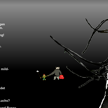
igen
n.
ng!
.
 mild-
ndet
 Luchs?
 und Bange