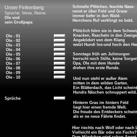
Schnelle Pfötchen, feuchte Nase
Unser Finkenberg
rennt er über Feld und Grase
Sprüche, Verse, Reime
immer tiefer in den Wald-
Ole und
Herrchens Ruf verklingt so bald.
sein Großpapa
Plötzlich hörn sie in dem Schwe
Knacken, Rascheln in den Zweige
Ole - 01
Angeködert von dem Klang
Ole - 02
wetzt Hundi los-und hoch den Ha
Ole - 03
Ole - 04
Sonntags früh am Julimorgen
Ole - 05
herrscht noch Stille, keine Sorgen
Ole - 06
Opa, Ole mit dem Hunde
Ole - 07
drehen ihre erste Runde.
Ole - 08
Ole - 09
Ole - 10
Und nun steht er außer Atem
mitten in dem wilden Garten.
Ein Blätterdach, das Licht scheint
Hundis Näschen schnuppert wild.
Sprüche
Hinterm Gras im hintern Feld
liegt hier einen fremde Welt.
Die freude des Entdeckers schwi
als er ne neue Fährte findet.
Hier riechts nach Wolf oder nach
Vielleicht ein Bär oder ein Fuchs?
Dem Hündchen wird schon Angst