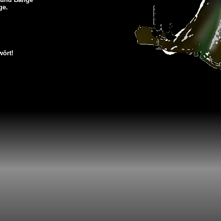
ge.
wört!